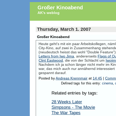
Großer Kinoabend
AK's weblog
Thursday, March 1. 2007
Großer Kinoabend
Heute geht's mit ein paar Arbeitskollegen, näm
City-Kino, auf zwei in Zusammenhang stehende
(neudeutsch heisst das wohl "Double Feature"),
Letters from Iwo Jima
, andererseits
Flags of O
Clint Eastwood
, die von der Schlacht um
Iwoji
Nachdem ich ja schon länger nicht mehr im Kino
war, das mich auch nur annähernd interessiert h
gespannt darauf.
Posted by
Andreas Krennmair
at
14:45
|
Comme
Defined tags for this entry:
cinema
,
Related entries by tags:
28 Weeks Later
Simpsons - The Movie
The War Tapes