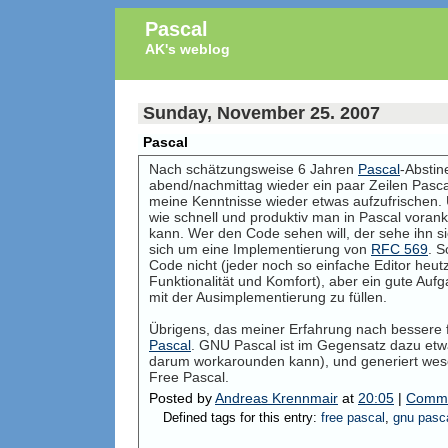
Pascal
AK's weblog
Sunday, November 25. 2007
Pascal
Nach schätzungsweise 6 Jahren
Pascal
-Abstin
abend/nachmittag wieder ein paar Zeilen Pasc
meine Kenntnisse wieder etwas aufzufrischen. 
wie schnell und produktiv man in Pascal voran
kann. Wer den Code sehen will, der sehe ihn si
sich um eine Implementierung von
RFC 569
. S
Code nicht (jeder noch so einfache Editor heu
Funktionalität und Komfort), aber ein gute Au
mit der Ausimplementierung zu füllen.
Übrigens, das meiner Erfahrung nach bessere f
Pascal
. GNU Pascal ist im Gegensatz dazu et
darum workarounden kann), und generiert wesen
Free Pascal.
Posted by
Andreas Krennmair
at
20:05
|
Comme
Defined tags for this entry:
free pascal
,
gnu pasc