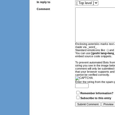
In reply to
Comment
Enclosing asterisks marks text 
made via _word_.
Standard emoticons like :-) and 
You can use
[geshi lang=lang_
embed source code snippets.
To prevent automated Bots fro
string you see in the image belo
comment will only be submitted 
that your browser supports and
cannot be verified correctly.
Enter the string from the spam-
Remember Information?
Subscribe to this entry