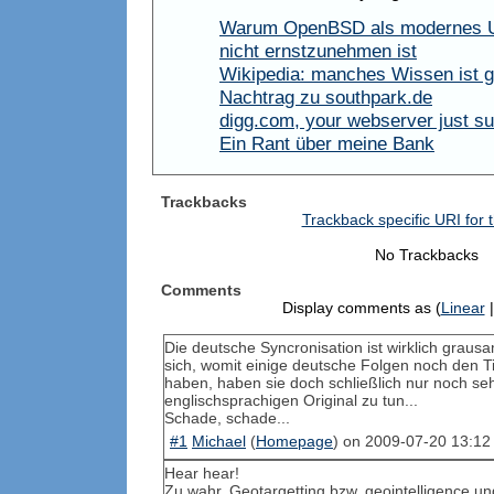
Warum OpenBSD als modernes U
nicht ernstzunehmen ist
Wikipedia: manches Wissen ist g
Nachtrag zu southpark.de
digg.com, your webserver just s
Ein Rant über meine Bank
Trackbacks
Trackback specific URI for t
No Trackbacks
Comments
Display comments as (
Linear
|
Die deutsche Syncronisation ist wirklich grau
sich, womit einige deutsche Folgen noch den Ti
haben, haben sie doch schließlich nur noch se
englischsprachigen Original zu tun...
Schade, schade...
#1
Michael
(
Homepage
) on
2009-07-20 13:12
Hear hear!
Zu wahr. Geotargetting bzw. geointelligence und