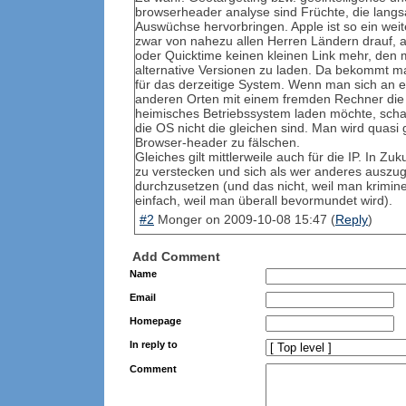
browserheader analyse sind Früchte, die lan
Auswüchse hervorbringen. Apple ist so ein wei
zwar von nahezu allen Herren Ländern drauf, ab
oder Quicktime keinen kleinen Link mehr, den
alternative Versionen zu laden. Da bekommt m
für das derzeitige System. Wenn man sich an e
anderen Orten mit einem fremden Rechner die 
heimisches Betriebssystem laden möchte, scha
die OS nicht die gleichen sind. Man wird quas
Browser-header zu fälschen.
Gleiches gilt mittlerweile auch für die IP. In Zuku
zu verstecken und sich als wer anderes auszu
durchzusetzen (und das nicht, weil man krimine
einfach, weil man überall bevormundet wird).
#2
Monger
on
2009-10-08 15:47
(
Reply
)
Add Comment
Name
Email
Homepage
In reply to
Comment