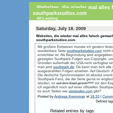
Websites, die wieder mal alles
southparkstudios.com
AK's weblog
Saturday, July 18. 2009
Websites, die wieder mal alles falsch gemac
southparkstudios.com
Mit großem Entsetzen musste ich gestern festst
wunderbare Seite
southparkstudios.com
nicht 
erreichbar ist. Als Begründung wird angegeben,
gezeigten Southpark-Folgen aus Copyright- un
Gründen außerhalb der USA nicht verfügbar sind.
man jetzt
southpark.de
. Da kann man sich alle
ausgestrahlten Folgen ansehen. Auf Deutsch. A
Die deutsche Synchronisation ist absolut unert
Southpark-Fans, die die Serie gerne im englis
würden, so
auf den Kopf gesch*****
vor den Kop
ich eigentlich noch auf einer offiziellen South
es auch Seiten wie
xepisodes.com
gibt?
Posted by
Andreas Krennmair
at
18:33
|
Comme
Defined tags
Related entries by tags: